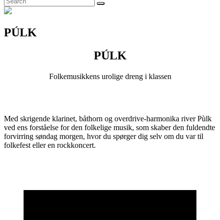
Search
for:
PÚLK
PÚLK
Folkemusikkens urolige dreng i klassen
Med skrigende klarinet, båthorn og overdrive-harmonika river Pùlk
ved ens forståelse for den folkelige musik, som skaber den fuldendte
forvirring søndag morgen, hvor du spørger dig selv om du var til
folkefest eller en rockkoncert.