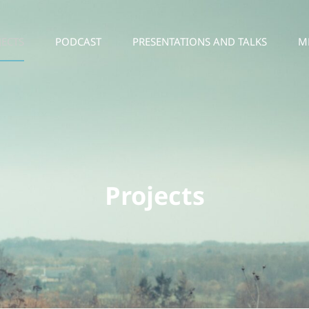
JECTS
PODCAST
PRESENTATIONS AND TALKS
M
Projects