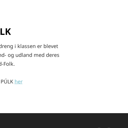
LK
reng i klassen er blevet
ind- og udland med deres
d-Folk.
 PÚLK
her