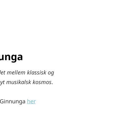
unga
t mellem klassisk og
nyt musikalsk kosmos
.
 Ginnunga
her