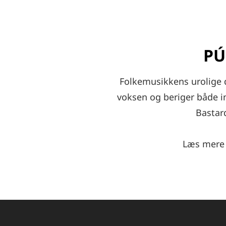
PÚ
Folkemusikkens urolige d
voksen og beriger både 
Bastar
Læs mere