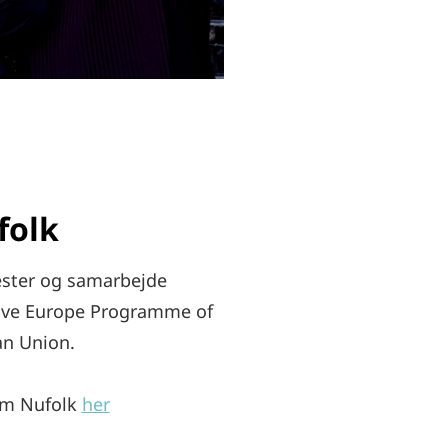
folk
ester og samarbejde
tive Europe Programme of
n Union.
om Nufolk
her