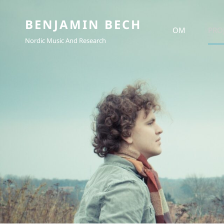
BENJAMIN BECH
OM
PRO
Nordic Music And Research